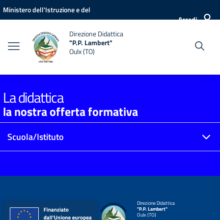
Vai ai contenuti
Vai al menu di navigazione
Vai al footer
Ministero dell'Istruzione e del
Accedi
Merito
Direzione Didattica
"P.P. Lambert"
Oulx (TO)
La didattica
la nostra offerta formativa
Scuola/Istituto
Direzione Didattica
"P.P. Lambert"
Oulx (TO)