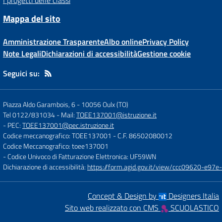
I progetti delle classi
Mappa del sito
Amministrazione Trasparente
Albo online
Privacy Policy
Note Legali
Dichiarazioni di accessibilità
Gestione cookie
Seguici su:
Piazza Aldo Garambois, 6
-
10056 Oulx (TO)
Tel 0122/831034
- Mail:
TOEE137001@istruzione.it
- PEC:
TOEE137001@pec.istruzione.it
Codice meccanografico: TOEE137001
- C.F. 86502080012
Codice Meccanografico: toee137001
- Codice Univoco di Fatturazione Elettronica: UF59WN
Dichiarazione di accessibilità:
https://form.agid.gov.it/view/ccc09620-e
Concept & Design by
Designers Italia
Sito web realizzato con CMS
SCUOLASTICO