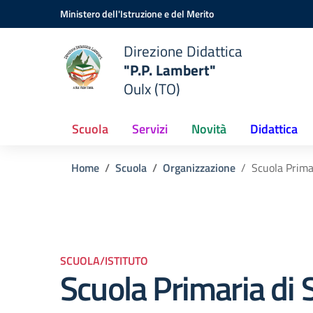
Vai ai contenuti
Vai al menu di navigazione
Vai al footer
Ministero dell'Istruzione e del Merito
Direzione Didattica
"P.P. Lambert"
Oulx (TO)
Scuola
Servizi
Novità
Didattica
Home
Scuola
Organizzazione
Scuola Primar
SCUOLA/ISTITUTO
Scuola Primaria di 