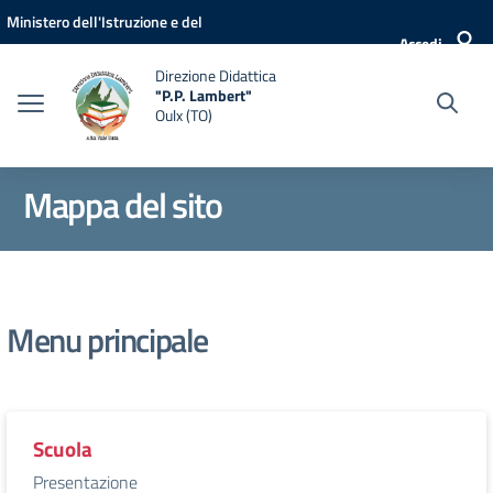
Vai ai contenuti
Vai al menu di navigazione
Vai al footer
Ministero dell'Istruzione e del
Accedi
Merito
Direzione Didattica
"P.P. Lambert"
Oulx (TO)
Mappa del sito
Menu principale
Scuola
Presentazione