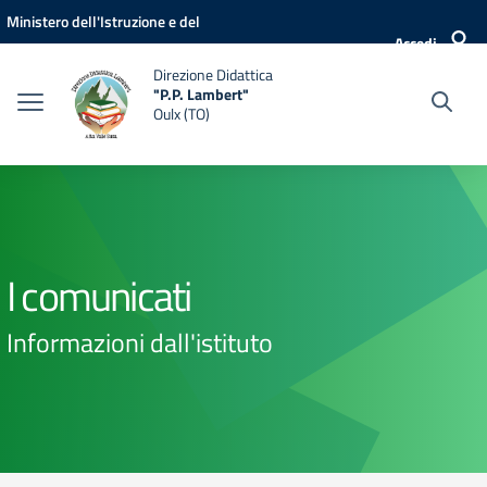
Vai ai contenuti
Vai al menu di navigazione
Vai al footer
Ministero dell'Istruzione e del
Accedi
Merito
Direzione Didattica
"P.P. Lambert"
Oulx (TO)
I comunicati
Informazioni dall'istituto