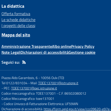
La didattica
Offerta formativa
Le schede didattiche
I progetti delle classi
Mappa del sito
Amministrazione Trasparente
Albo online
Privacy Policy
Note Legali
Dichiarazioni di accessibilità
Gestione cookie
Seguici su:
Piazza Aldo Garambois, 6
-
10056 Oulx (TO)
Tel 0122/831034
- Mail:
TOEE137001@istruzione.it
- PEC:
TOEE137001@pec.istruzione.it
Codice meccanografico: TOEE137001
- C.F. 86502080012
Codice Meccanografico: toee137001
- Codice Univoco di Fatturazione Elettronica: UF59WN
Dichiarazione di accessibilità:
https://form.agid.gov.it/view/ccc09620-e