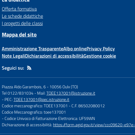
Offerta formativa
Le schede didattiche
I progetti delle classi
Mappa del sito
Amministrazione Trasparente
Albo online
Privacy Policy
Note Legali
Dichiarazioni di accessibilità
Gestione cookie
Seguici su:
Piazza Aldo Garambois, 6
-
10056 Oulx (TO)
Tel 0122/831034
- Mail:
TOEE137001@istruzione.it
- PEC:
TOEE137001@pec.istruzione.it
Codice meccanografico: TOEE137001
- C.F. 86502080012
Codice Meccanografico: toee137001
- Codice Univoco di Fatturazione Elettronica: UF59WN
Dichiarazione di accessibilità:
https://form.agid.gov.it/view/ccc09620-e