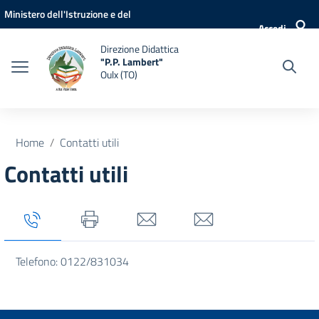
Vai ai contenuti
Vai al menu di navigazione
Vai al footer
Ministero dell'Istruzione e del
Accedi
Merito
Direzione Didattica
"P.P. Lambert"
Oulx (TO)
Home
Contatti utili
Contatti utili
Tab titolo 1
Tab titolo 2
Tab titolo 3
Tab titolo 4
Telefono: 0122/831034