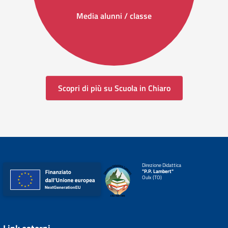
Media alunni / classe
Scopri di più su Scuola in Chiaro
Direzione Didattica
"P.P. Lambert"
Oulx (TO)