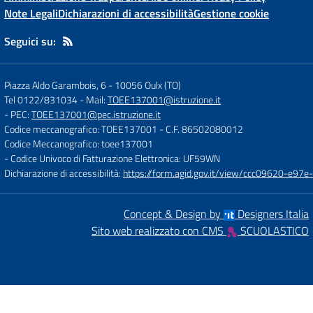
Note Legali
Dichiarazioni di accessibilità
Gestione cookie
Seguici su:
Piazza Aldo Garambois, 6
-
10056 Oulx (TO)
Tel 0122/831034
- Mail:
TOEE137001@istruzione.it
- PEC:
TOEE137001@pec.istruzione.it
Codice meccanografico: TOEE137001
- C.F. 86502080012
Codice Meccanografico: toee137001
- Codice Univoco di Fatturazione Elettronica: UF59WN
Dichiarazione di accessibilità:
https://form.agid.gov.it/view/ccc09620-e
Concept & Design by
Designers Italia
Sito web realizzato con CMS
SCUOLASTICO