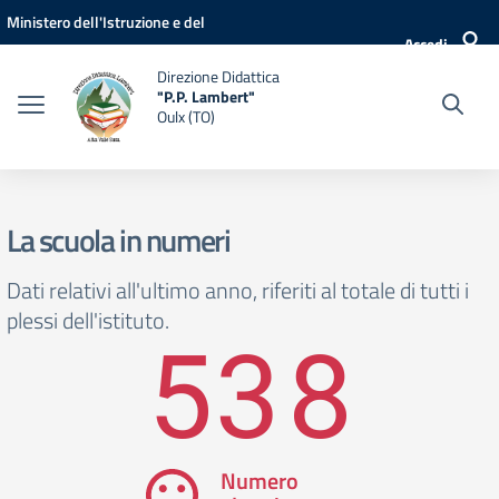
Vai ai contenuti
Vai al menu di navigazione
Vai al footer
Ministero dell'Istruzione e del
Accedi
Merito
Direzione Didattica
"P.P. Lambert"
Oulx (TO)
La scuola in numeri
Dati relativi all'ultimo anno, riferiti al totale di tutti i
plessi dell'istituto.
538
Numero