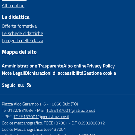
Albo online
La didattica
Offerta formativa
Le schede didattiche
I progetti delle classi
Mappa del sito
Amministrazione Trasparente
Albo online
Privacy Policy
Note Legali
Dichiarazioni di accessibilità
Gestione cookie
Seguici su:
Piazza Aldo Garambois, 6
-
10056 Oulx (TO)
Tel 0122/831034
- Mail:
TOEE137001@istruzione.it
- PEC:
TOEE137001@pec.istruzione.it
Codice meccanografico: TOEE137001
- C.F. 86502080012
Codice Meccanografico: toee137001