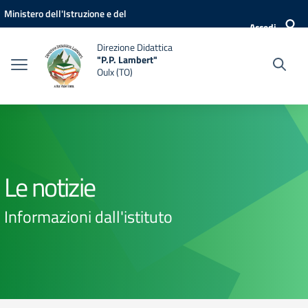
Vai ai contenuti
Vai al menu di navigazione
Vai al footer
Ministero dell'Istruzione e del
Accedi
Merito
Direzione Didattica
"P.P. Lambert"
Oulx (TO)
Le notizie
Informazioni dall'istituto