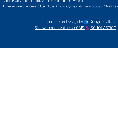
- Codice Univoco di Fatturazione Elettronica: UF59WN
Dichiarazione di accessibilità:
https://form.agid.gov.it/view/ccc09620-e
Concept & Design by
Designers Italia
Sito web realizzato con CMS
SCUOLASTICO