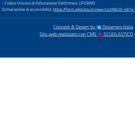
- Codice Univoco di Fatturazione Elettronica: UF59WN
Dichiarazione di accessibilità:
https://form.agid.gov.it/view/ccc09620-e
Concept & Design by
Designers Italia
Sito web realizzato con CMS
SCUOLASTICO