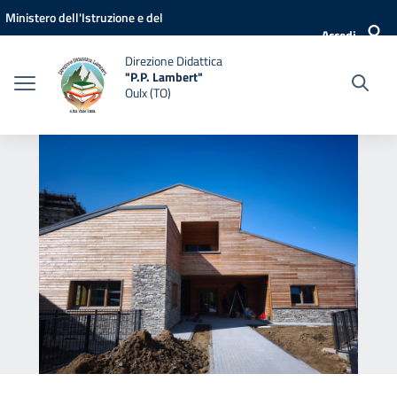
Vai ai contenuti
Vai al menu di navigazione
Vai al footer
Ministero dell'Istruzione e del
Accedi
Merito
Direzione Didattica
"P.P. Lambert"
Oulx (TO)