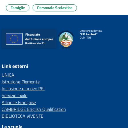
Famiglie
Personale Scolastico
Direzione Didattica
"P.P. Lambert"
Oulx (TO)
Link esterni
UNICA
Istruzione Piemonte
Inclusione e nuovo PEI
Servizio Civile
Alliance Française
CAMBRIDGE English Qualification
BIBLIOTECA VIVENTE
La scuola