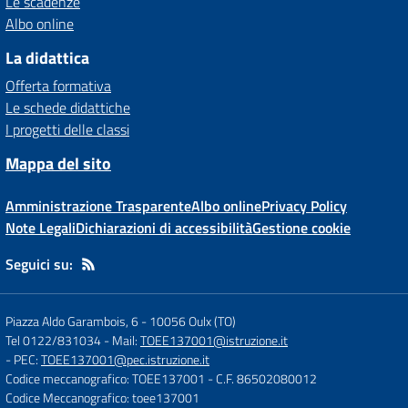
Le scadenze
Albo online
La didattica
Offerta formativa
Le schede didattiche
I progetti delle classi
Mappa del sito
Amministrazione Trasparente
Albo online
Privacy Policy
Note Legali
Dichiarazioni di accessibilità
Gestione cookie
Seguici su:
Piazza Aldo Garambois, 6
-
10056 Oulx (TO)
Tel 0122/831034
- Mail:
TOEE137001@istruzione.it
- PEC:
TOEE137001@pec.istruzione.it
Codice meccanografico: TOEE137001
- C.F. 86502080012
Codice Meccanografico: toee137001