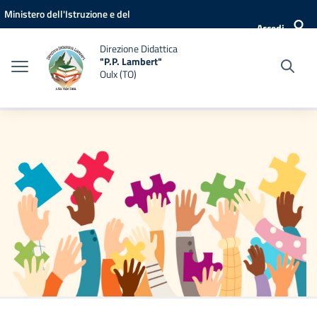
Vai ai contenuti
Vai al menu di navigazione
Vai al footer
Ministero dell'Istruzione e del
Accedi
Merito
Direzione Didattica
"P.P. Lambert"
Oulx (TO)