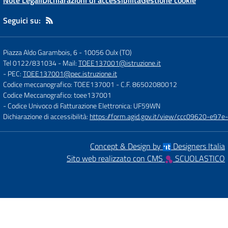
Note Legali
Dichiarazioni di accessibilità
Gestione cookie
Seguici su:
Piazza Aldo Garambois, 6
-
10056 Oulx (TO)
Tel 0122/831034
- Mail:
TOEE137001@istruzione.it
- PEC:
TOEE137001@pec.istruzione.it
Codice meccanografico: TOEE137001
- C.F. 86502080012
Codice Meccanografico: toee137001
- Codice Univoco di Fatturazione Elettronica: UF59WN
Dichiarazione di accessibilità:
https://form.agid.gov.it/view/ccc09620-e
Concept & Design by
Designers Italia
Sito web realizzato con CMS
SCUOLASTICO