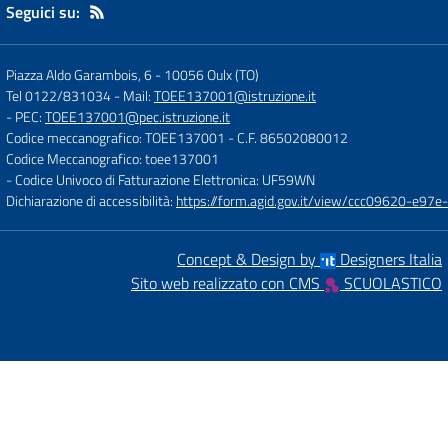
Seguici su:
Piazza Aldo Garambois, 6
-
10056 Oulx (TO)
Tel 0122/831034
- Mail:
TOEE137001@istruzione.it
- PEC:
TOEE137001@pec.istruzione.it
Codice meccanografico: TOEE137001
- C.F. 86502080012
Codice Meccanografico: toee137001
- Codice Univoco di Fatturazione Elettronica: UF59WN
Dichiarazione di accessibilità:
https://form.agid.gov.it/view/ccc09620-e
Concept & Design by
Designers Italia
Sito web realizzato con CMS
SCUOLASTICO