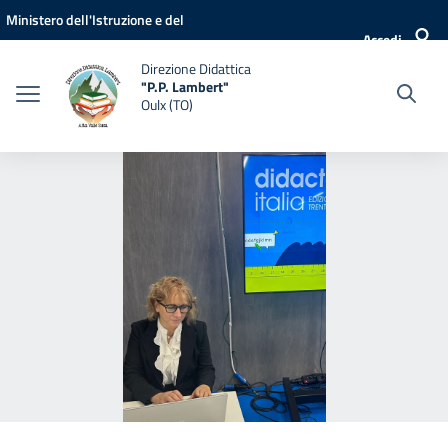
Vai ai contenuti
Vai al menu di navigazione
Vai al footer
Ministero dell'Istruzione e del
Accedi
Merito
Direzione Didattica
"P.P. Lambert"
Oulx (TO)