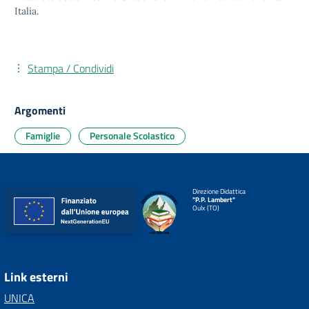
Italia.
Stampa / Condividi
Argomenti
Famiglie
Personale Scolastico
Direzione Didattica
"P.P. Lambert"
Oulx (TO)
Link esterni
UNICA