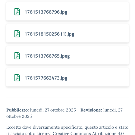
1761513766796.jpg
1761518150256 (1).jpg
1761513766765.jpeg
1761577662473.jpg
Pubblicato:
lunedì, 27 ottobre 2025
-
Revisione:
lunedì, 27
ottobre 2025
Eccetto dove diversamente specificato, questo articolo è stato
rilasciato sotto
Licenza Creative Commons Attribuzione 4.0