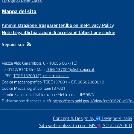
I progetti delle classi
Mappa del sito
Amministrazione Trasparente
Albo online
Privacy Policy
Note Legali
Dichiarazioni di accessibilità
Gestione cookie
Seguici su:
Piazza Aldo Garambois, 6
-
10056 Oulx (TO)
Tel 0122/831034
- Mail:
TOEE137001@istruzione.it
- PEC:
TOEE137001@pec.istruzione.it
Codice meccanografico: TOEE137001
- C.F. 86502080012
Codice Meccanografico: toee137001
- Codice Univoco di Fatturazione Elettronica: UF59WN
Dichiarazione di accessibilità:
https://form.agid.gov.it/view/ccc09620-e
Concept & Design by
Designers Italia
Sito web realizzato con CMS
SCUOLASTICO