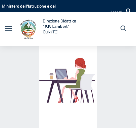
Vai ai contenuti
Vai al menu di navigazione
Vai al footer
Ministero dell'Istruzione e del
Accedi
Merito
Direzione Didattica
"P.P. Lambert"
Oulx (TO)