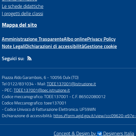
Le schede didattiche
I progetti delle classi
Mappa del sito
Amministrazione Trasparente
Albo online
Privacy Policy
Note Legali
Dichiarazioni di accessibilità
Gestione cookie
Seguici su:
Piazza Aldo Garambois, 6
-
10056 Oulx (TO)
Tel 0122/831034
- Mail:
TOEE137001@istruzione.it
- PEC:
TOEE137001@pec.istruzione.it
Codice meccanografico: TOEE137001
- C.F. 86502080012
Codice Meccanografico: toee137001
- Codice Univoco di Fatturazione Elettronica: UF59WN
Dichiarazione di accessibilità:
https://form.agid.gov.it/view/ccc09620-e
Concept & Design by
Designers Italia