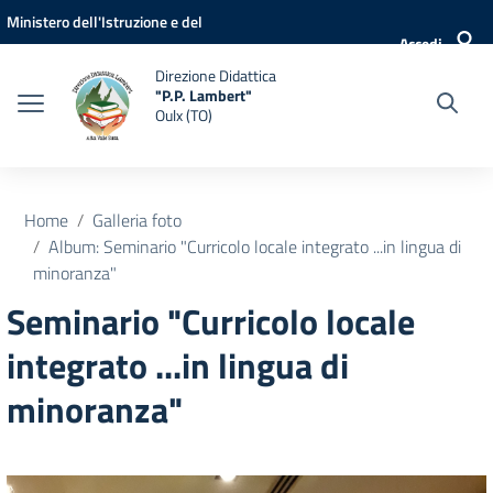
Vai ai contenuti
Vai al menu di navigazione
Vai al footer
Ministero dell'Istruzione e del
Accedi
Merito
Direzione Didattica
"P.P. Lambert"
Oulx (TO)
Home
Galleria foto
Album: Seminario "Curricolo locale integrato ...in lingua di
minoranza"
Seminario "Curricolo locale
integrato ...in lingua di
minoranza"