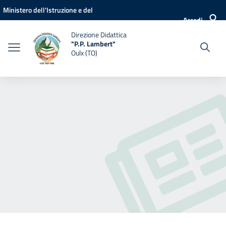
Vai ai contenuti
Vai al menu di navigazione
Vai al footer
Ministero dell'Istruzione e del
Accedi
Merito
Direzione Didattica
"P.P. Lambert"
Oulx (TO)