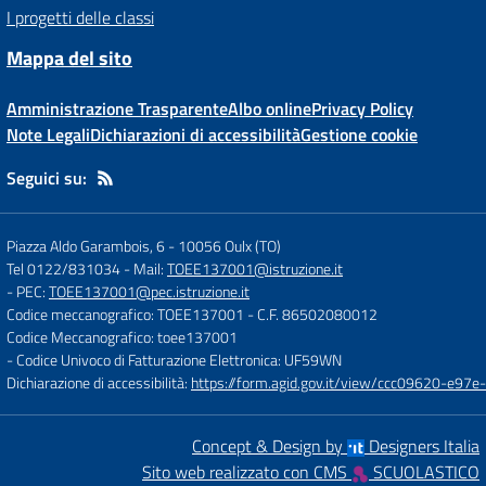
I progetti delle classi
Mappa del sito
Amministrazione Trasparente
Albo online
Privacy Policy
Note Legali
Dichiarazioni di accessibilità
Gestione cookie
Seguici su:
Piazza Aldo Garambois, 6
-
10056 Oulx (TO)
Tel 0122/831034
- Mail:
TOEE137001@istruzione.it
- PEC:
TOEE137001@pec.istruzione.it
Codice meccanografico: TOEE137001
- C.F. 86502080012
Codice Meccanografico: toee137001
- Codice Univoco di Fatturazione Elettronica: UF59WN
Dichiarazione di accessibilità:
https://form.agid.gov.it/view/ccc09620-e
Concept & Design by
Designers Italia
Sito web realizzato con CMS
SCUOLASTICO