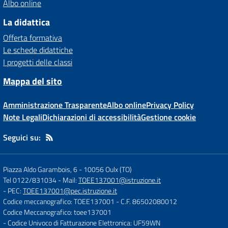
Albo online
La didattica
Offerta formativa
Le schede didattiche
I progetti delle classi
Mappa del sito
Amministrazione Trasparente
Albo online
Privacy Policy
Note Legali
Dichiarazioni di accessibilità
Gestione cookie
Seguici su:
Piazza Aldo Garambois, 6
-
10056 Oulx (TO)
Tel 0122/831034
- Mail:
TOEE137001@istruzione.it
- PEC:
TOEE137001@pec.istruzione.it
Codice meccanografico: TOEE137001
- C.F. 86502080012
Codice Meccanografico: toee137001
- Codice Univoco di Fatturazione Elettronica: UF59WN