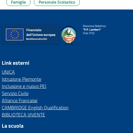
Famiglie
Personale Scolastico
Direzione Didattica
"P.P. Lambert"
Oulx (TO)
Link esterni
UNICA
Istruzione Piemonte
Inclusione e nuovo PEI
Servizio Civile
Alliance Française
CAMBRIDGE English Qualification
BIBLIOTECA VIVENTE
La scuola