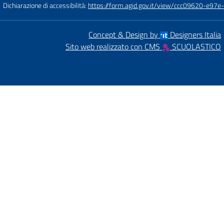
Dichiarazione di accessibilità:
https://form.agid.gov.it/view/ccc09620-e
Concept & Design by
Designers Italia
Sito web realizzato con CMS
SCUOLASTICO