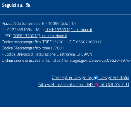
Seguici su:
Piazza Aldo Garambois, 6
-
10056 Oulx (TO)
Tel 0122/831034
- Mail:
TOEE137001@istruzione.it
- PEC:
TOEE137001@pec.istruzione.it
Codice meccanografico: TOEE137001
- C.F. 86502080012
Codice Meccanografico: toee137001
- Codice Univoco di Fatturazione Elettronica: UF59WN
Dichiarazione di accessibilità:
https://form.agid.gov.it/view/ccc09620-e
Concept & Design by
Designers Italia
Sito web realizzato con CMS
SCUOLASTICO