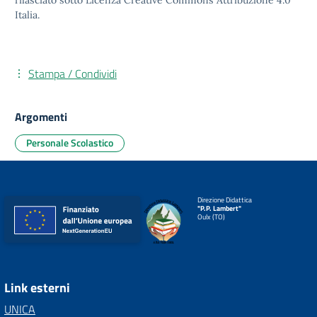
rilasciato sotto
Licenza Creative Commons Attribuzione 4.0
Italia.
Stampa / Condividi
Argomenti
Personale Scolastico
Direzione Didattica
"P.P. Lambert"
Oulx (TO)
Link esterni
UNICA