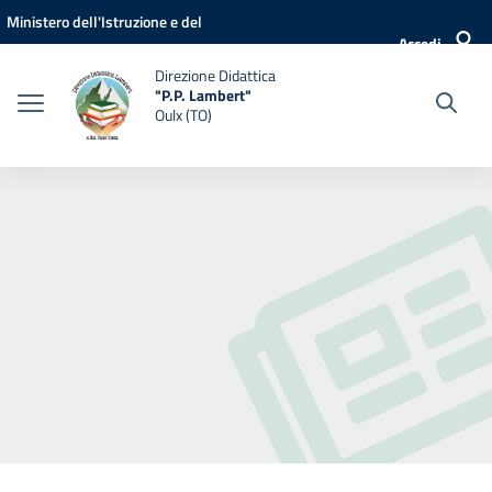
Vai ai contenuti
Vai al menu di navigazione
Vai al footer
Ministero dell'Istruzione e del
Accedi
Merito
Direzione Didattica
"P.P. Lambert"
Oulx (TO)