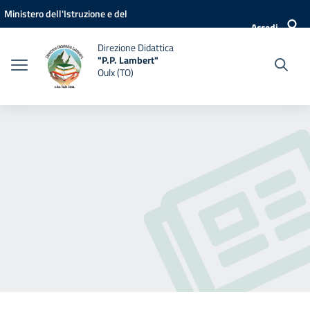
Vai ai contenuti
Vai al menu di navigazione
Vai al footer
Ministero dell'Istruzione e del
Accedi
Merito
Direzione Didattica
"P.P. Lambert"
Oulx (TO)