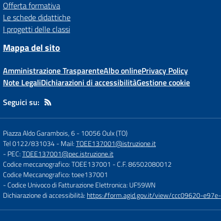
Offerta formativa
Le schede didattiche
I progetti delle classi
Mappa del sito
Amministrazione Trasparente
Albo online
Privacy Policy
Note Legali
Dichiarazioni di accessibilità
Gestione cookie
Seguici su:
Piazza Aldo Garambois, 6
-
10056 Oulx (TO)
Tel 0122/831034
- Mail:
TOEE137001@istruzione.it
- PEC:
TOEE137001@pec.istruzione.it
Codice meccanografico: TOEE137001
- C.F. 86502080012
Codice Meccanografico: toee137001
- Codice Univoco di Fatturazione Elettronica: UF59WN
Dichiarazione di accessibilità:
https://form.agid.gov.it/view/ccc09620-e