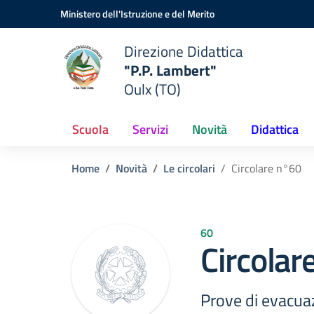
Vai ai contenuti
Vai al menu di navigazione
Vai al footer
Ministero dell'Istruzione e del Merito
Direzione Didattica
"P.P. Lambert"
Oulx (TO)
Scuola
Servizi
Novità
Didattica
Home
Novità
Le circolari
Circolare n°60
60
Circolar
Prove di evacu