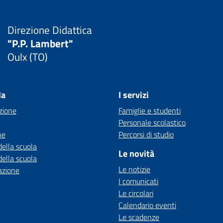
Direzione Didattica
"P.P. Lambert"
Oulx (TO)
la
I servizi
zione
Famiglie e studenti
Personale scolastico
ne
Percorsi di studio
della scuola
Le novità
della scuola
Le notizie
azione
I comunicati
Le circolari
Calendario eventi
Le scadenze