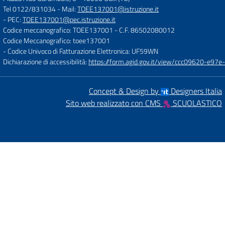
Tel 0122/831034
- Mail:
TOEE137001@istruzione.it
- PEC:
TOEE137001@pec.istruzione.it
Codice meccanografico: TOEE137001
- C.F. 86502080012
Codice Meccanografico: toee137001
- Codice Univoco di Fatturazione Elettronica: UF59WN
Dichiarazione di accessibilità:
https://form.agid.gov.it/view/ccc09620-e
Concept & Design by
Designers Italia
Sito web realizzato con CMS
SCUOLASTICO