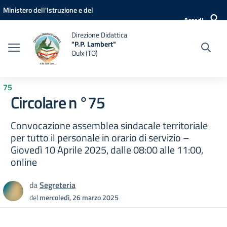
Vai ai contenuti
Vai al menu di navigazione
Vai al footer
Ministero dell'Istruzione e del
Accedi
Merito
Direzione Didattica
"P.P. Lambert"
Oulx (TO)
75
Circolare n °75
Convocazione assemblea sindacale territoriale
per tutto il personale in orario di servizio –
Giovedì 10 Aprile 2025, dalle 08:00 alle 11:00,
online
da
Segreteria
del
mercoledì, 26 marzo 2025