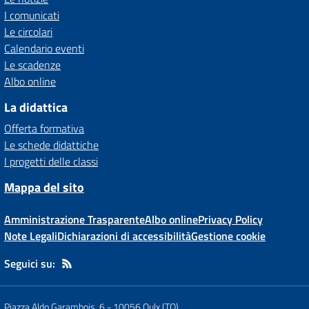
I comunicati
Le circolari
Calendario eventi
Le scadenze
Albo online
La didattica
Offerta formativa
Le schede didattiche
I progetti delle classi
Mappa del sito
Amministrazione Trasparente
Albo online
Privacy Policy
Note Legali
Dichiarazioni di accessibilità
Gestione cookie
Seguici su:
Piazza Aldo Garambois, 6
-
10056 Oulx (TO)