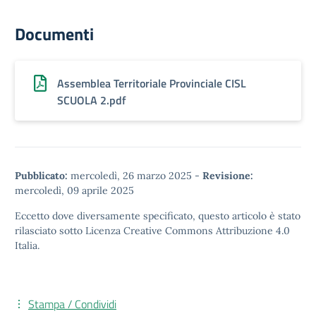
Documenti
Assemblea Territoriale Provinciale CISL
SCUOLA 2.pdf
Pubblicato:
mercoledì, 26 marzo 2025
-
Revisione:
mercoledì, 09 aprile 2025
Eccetto dove diversamente specificato, questo articolo è stato
rilasciato sotto
Licenza Creative Commons Attribuzione 4.0
Italia.
Stampa / Condividi