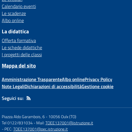
Calendario eventi
Le scadenze
Albo online
La didattica
Offerta formativa
Le schede didattiche
I progetti delle classi
Mappa del sito
Amministrazione Trasparente
Albo online
Privacy Policy
Note Legali
Dichiarazioni di accessibilità
Gestione cookie
Seguici su:
Piazza Aldo Garambois, 6
-
10056 Oulx (TO)
Tel 0122/831034
- Mail:
TOEE137001@istruzione.it
- PEC:
TOEE137001@pec.istruzione.it