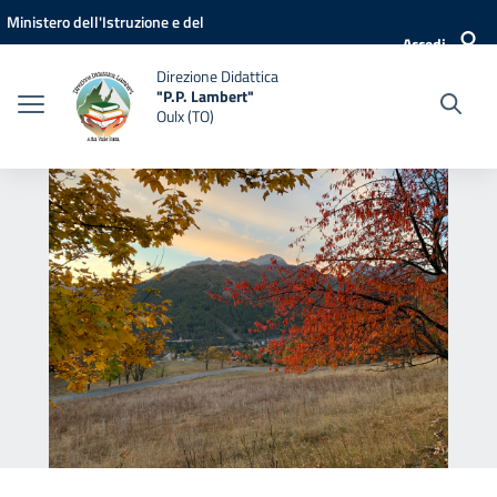
Vai ai contenuti
Vai al menu di navigazione
Vai al footer
Ministero dell'Istruzione e del
Accedi
Merito
Direzione Didattica
"P.P. Lambert"
Oulx (TO)