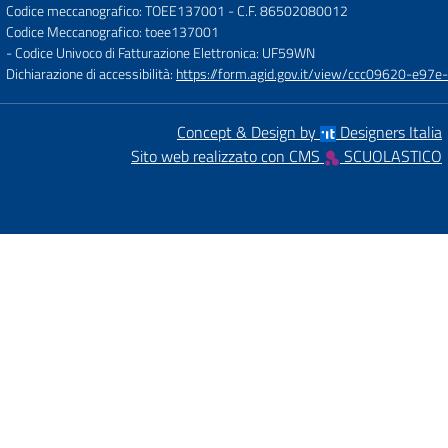
Codice meccanografico: TOEE137001
- C.F. 86502080012
Codice Meccanografico: toee137001
- Codice Univoco di Fatturazione Elettronica: UF59WN
Dichiarazione di accessibilità:
https://form.agid.gov.it/view/ccc09620-e
Concept & Design by
Designers Italia
Sito web realizzato con CMS
SCUOLASTICO