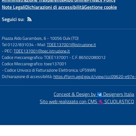
Note Legali
Dichiarazioni di accessibilità
Gestione cookie
Seguici su:
Piazza Aldo Garambois, 6
-
10056 Oulx (TO)
Tel 0122/831034
- Mail:
TOEE137001@istruzione.it
- PEC:
TOEE137001@pec.istruzione.it
Codice meccanografico: TOEE137001
- C.F. 86502080012
Codice Meccanografico: toee137001
- Codice Univoco di Fatturazione Elettronica: UF59WN
Dichiarazione di accessibilità:
https://form.agid.gov.it/view/ccc09620-e
Concept & Design by
Designers Italia
Sito web realizzato con CMS
SCUOLASTICO