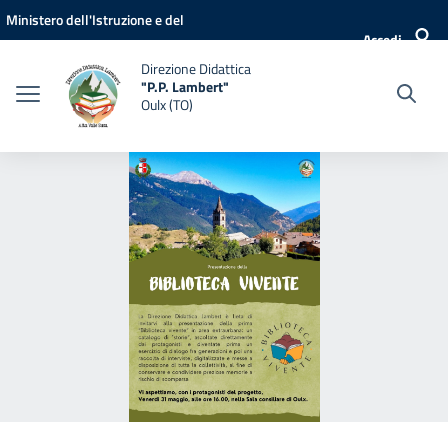
Vai ai contenuti
Vai al menu di navigazione
Vai al footer
Ministero dell'Istruzione e del
Accedi
Merito
Direzione Didattica
"P.P. Lambert"
Oulx (TO)